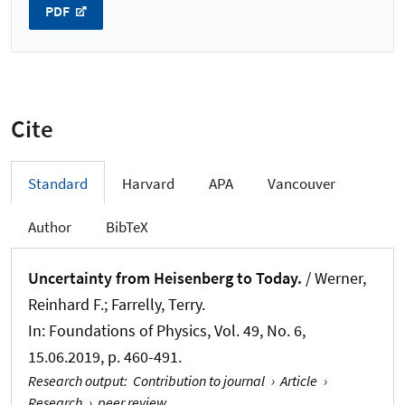
PDF
Cite
Standard
Harvard
APA
Vancouver
Author
BibTeX
Uncertainty from Heisenberg to Today.
/
Werner,
Reinhard F.
; Farrelly, Terry.
In:
Foundations of Physics
, Vol. 49, No. 6,
15.06.2019, p. 460-491.
Research output
:
Contribution to journal
›
Article
›
Research
›
peer review