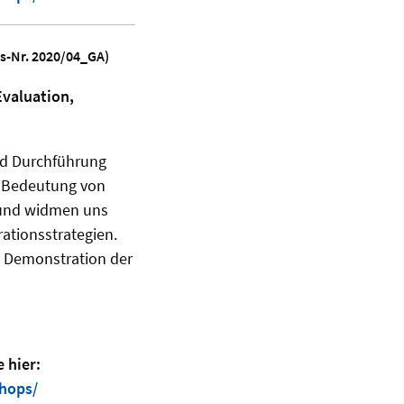
rs-Nr. 2020/04_GA)
Evaluation,
nd Durchführung
er Bedeutung von
 und widmen uns
ationsstrategien.
e Demonstration der
 hier:
hops/