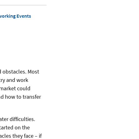
working Events
d obstacles. Most
try and work
 market could
d how to transfer
er difficulties.
tarted on the
les they face – if