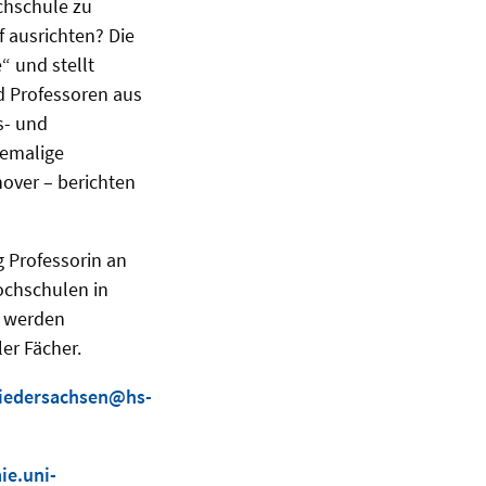
chschule zu
 ausrichten? Die
“ und stellt
d Professoren aus
s- und
hemalige
nover – berichten
g Professorin an
ochschulen in
t werden
er Fächer.
niedersachsen@hs-
ie.uni-