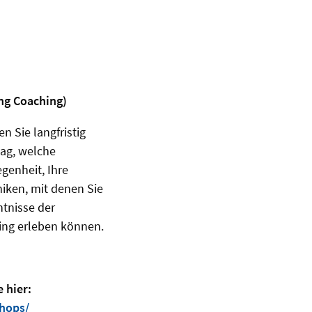
ing Coaching)
 Sie langfristig
tag, welche
genheit, Ihre
iken, mit denen Sie
tnisse der
ning erleben können.
 hier:
hops/