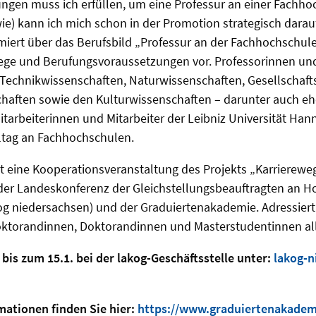
ngen muss ich erfüllen, um eine Professur an einer Fachho
) kann ich mich schon in der Promotion strategisch darauf
miert über das Berufsbild „Professur an der Fachhochschule
ege und Berufungsvoraussetzungen vor. Professorinnen un
 Technikwissenschaften, Naturwissenschaften, Gesellschaft
chaften sowie den Kulturwissenschaften – darunter auch e
itarbeiterinnen und Mitarbeiter der Leibniz Universität Han
lltag an Fachhochschulen.
st eine Kooperationsveranstaltung des Projekts „Karrierewe
er Landeskonferenz der Gleichstellungsbeauftragten an H
og niedersachsen) und der Graduiertenakademie. Adressier
doktorandinnen, Doktorandinnen und Masterstudentinnen all
bis zum 15.1. bei der lakog-Geschäftsstelle unter:
lakog-
mationen finden Sie hier:
https://www.graduiertenakadem