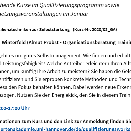
ehende Kurse im Qualifizierungsprogramm sowie
netzungsveranstaltungen im Januar
ilienztechniken zur Selbststärkung“ (Kurs-Nr. 2020/03_GA)
n Winterfeld (Almut Probst - Organisationsberatung Train
geht es um gutes Selbstmanagement. Wie finden und erhalten
 Leistungsfähigkeit? Welche Antreiber erleichtern Ihren All
hnen, um künftig Ihre Arbeit zu meistern? Sie haben die Gele
entifizieren und Sie erproben konkrete Methoden und Techn
ress den Fokus behalten können. Dabei werden neue Erkenn
zogen. Nutzen Sie den Energiekick, den Sie in diesem Trai
:00-17:00 Uhr
rmationen zum Kurs und den Link zur Anmeldung finden Sie
iertenakademie.uni-hannover.de/de/qualifizierungsworks