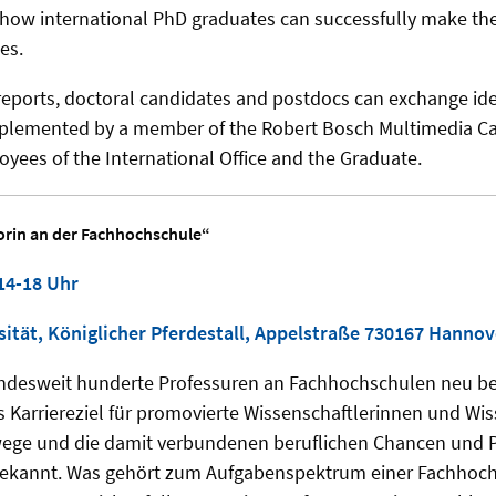
 how international PhD graduates can successfully make the
es.
reports, doctoral candidates and postdocs can exchange ide
pplemented by a member of the Robert Bosch Multimedia 
ees of the International Office and the Graduate.
orin an der Fachhochschule“
14-18 Uhr
sität, Königlicher Pferdestall, Appelstraße 730167 Hannov
ndesweit hunderte Professuren an Fachhochschulen neu be
s Karriereziel für promovierte Wissenschaftlerinnen und Wis
ewege und die damit verbundenen beruflichen Chancen und 
bekannt. Was gehört zum Aufgabenspektrum einer Fachhoc