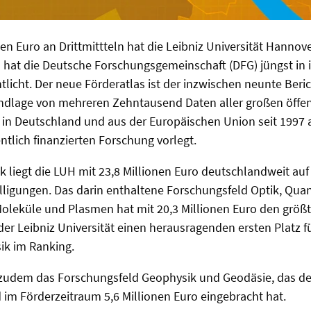
nen Euro an Drittmittteln hat die Leibniz Universität Hannov
l hat die Deutsche Forschungsgemeinschaft (DFG) jüngst in 
ntlicht. Der neue Förderatlas ist der inzwischen neunte Ber
undlage von mehreren Zehntausend Daten aller großen öffen
in Deutschland und aus der Europäischen Union seit 1997 a
ntlich finanzierten Forschung vorlegt.
k liegt die LUH mit 23,8 Millionen Euro deutschlandweit auf 
ligungen. Das darin enthaltene Forschungsfeld Optik, Qua
oleküle und Plasmen hat mit 20,3 Millionen Euro den größt
r Leibniz Universität einen herausragenden ersten Platz f
sik im Ranking.
t zudem das Forschungsfeld Geophysik und Geodäsie, das den 
 im Förderzeitraum 5,6 Millionen Euro eingebracht hat.