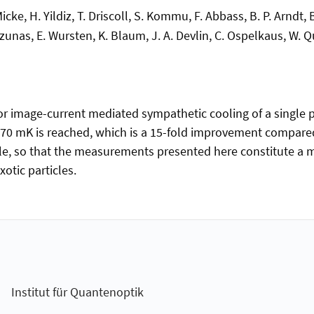
cke, H. Yildiz, T. Driscoll, S. Kommu, F. Abbass, B. P. Arndt, B.
unas, E. Wursten, K. Blaum, J. A. Devlin, C. Ospelkaus, W. Qu
 image-current mediated sympathetic cooling of a single pr
70 mK is reached, which is a 15-fold improvement compared 
cle, so that the measurements presented here constitute a 
otic particles.
Institut für Quantenoptik