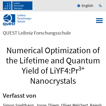
English
QUEST Leibniz Forschungsschule
Numerical Optimization of
the Lifetime and Quantum
3+
Yield of LiYF4:Pr
Nanocrystals
Verfasst von
Simon Spelthann, Jonas Thiem, Oliver Melchert, Rajesh