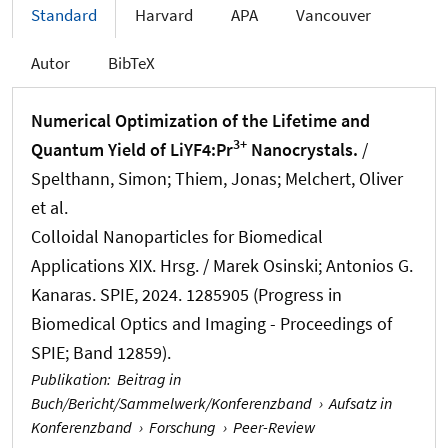
Standard
Harvard
APA
Vancouver
Autor
BibTeX
Numerical Optimization of the Lifetime and
3+
Quantum Yield of LiYF4:Pr
Nanocrystals.
/
Spelthann, Simon; Thiem, Jonas; Melchert, Oliver
et al.
Colloidal Nanoparticles for Biomedical
Applications XIX. Hrsg. / Marek Osinski; Antonios G.
Kanaras. SPIE, 2024. 1285905 (Progress in
Biomedical Optics and Imaging - Proceedings of
SPIE; Band 12859).
Publikation
:
Beitrag in
Buch/Bericht/Sammelwerk/Konferenzband
›
Aufsatz in
Konferenzband
›
Forschung
›
Peer-Review