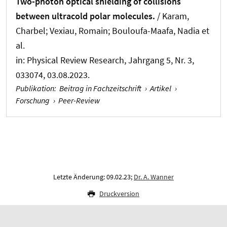
Two-photon optical shielding of collisions
between ultracold polar molecules.
/ Karam,
Charbel; Vexiau, Romain; Bouloufa-Maafa, Nadia et
al.
in:
Physical Review Research
, Jahrgang 5, Nr. 3,
033074, 03.08.2023.
Publikation
:
Beitrag in Fachzeitschrift
›
Artikel
›
Forschung
›
Peer-Review
Letzte Änderung: 09.02.23;
Dr. A. Wanner
Druckversion