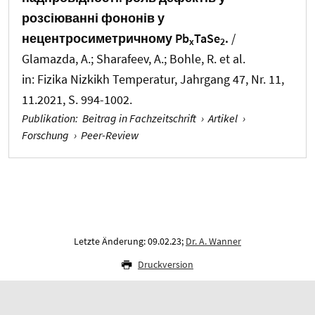
розсіюванні фононів у
нецентросиметричному Pb
TaSe
.
/
x
2
Glamazda, A.; Sharafeev, A.; Bohle, R. et al.
in:
Fizika Nizkikh Temperatur
, Jahrgang 47, Nr. 11,
11.2021, S. 994-1002.
Publikation
:
Beitrag in Fachzeitschrift
›
Artikel
›
Forschung
›
Peer-Review
Letzte Änderung: 09.02.23;
Dr. A. Wanner
Druckversion