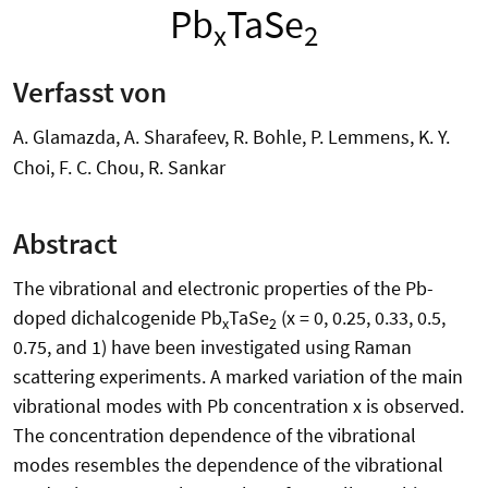
Pb
TaSe
x
2
Verfasst von
A. Glamazda, A. Sharafeev, R. Bohle, P. Lemmens, K. Y.
Choi, F. C. Chou, R. Sankar
Abstract
The vibrational and electronic properties of the Pb-
doped dichalcogenide Pb
TaSe
(x = 0, 0.25, 0.33, 0.5,
x
2
0.75, and 1) have been investigated using Raman
scattering experiments. A marked variation of the main
vibrational modes with Pb concentration x is observed.
The concentration dependence of the vibrational
modes resembles the dependence of the vibrational