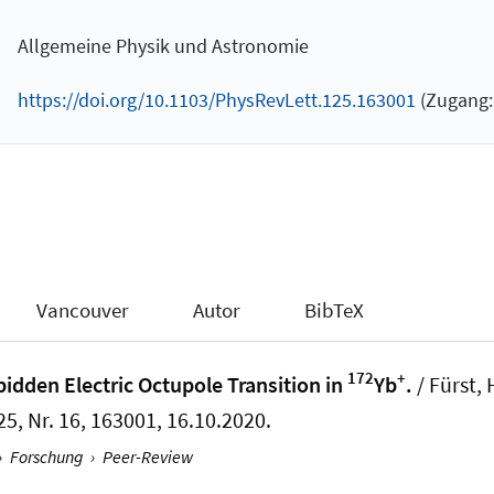
Allgemeine Physik und Astronomie
https://doi.org/10.1103/PhysRevLett.125.163001
(Zugang: 
Vancouver
Autor
BibTeX
172
+
bidden Electric Octupole Transition in
Yb
.
/ Fürst, H
25, Nr. 16, 163001, 16.10.2020.
›
Forschung
›
Peer-Review