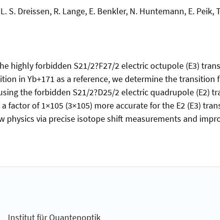
a, L. S. Dreissen, R. Lange, E. Benkler, N. Huntemann, E. Peik, 
the highly forbidden S21/2?F27/2 electric octupole (E3) trans
ition in Yb+171 as a reference, we determine the transition 
ing the forbidden S21/2?D25/2 electric quadrupole (E2) tra
e a factor of 1×105 (3×105) more accurate for the E2 (E3) t
w physics via precise isotope shift measurements and improv
Institut für Quantenoptik