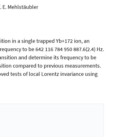
T. E. Mehlstäubler
ition in a single trapped Yb+172 ion, an
frequency to be 642 116 784 950 887.6(2.4) Hz.
nsition and determine its frequency to be
ransition compared to previous measurements.
ed tests of local Lorentz invariance using