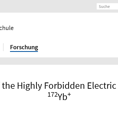
chule
Forschung
 the Highly Forbidden Electric
172
+
Yb