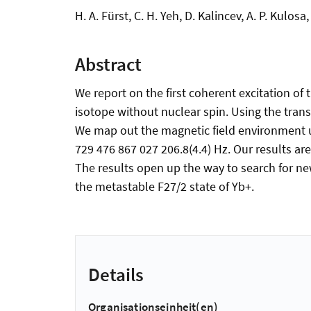
H. A. Fürst, C. H. Yeh, D. Kalincev, A. P. Kulos
Abstract
We report on the first coherent excitation of 
isotope without nuclear spin. Using the trans
We map out the magnetic field environment us
729 476 867 027 206.8(4.4) Hz. Our results ar
The results open up the way to search for ne
the metastable F27/2 state of Yb+.
Details
Organisationseinheit(en)